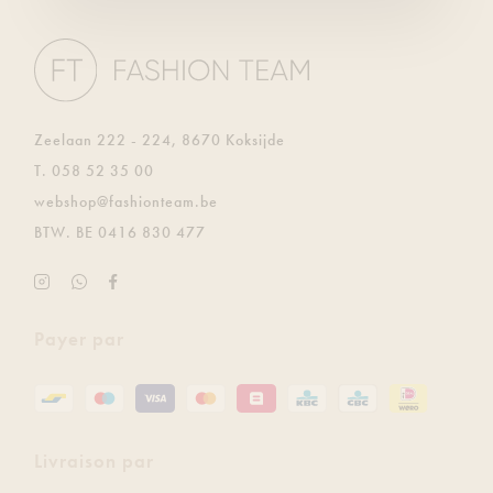
Zeelaan 222 - 224, 8670 Koksijde
T.
058 52 35 00
E.
webshop@fashionteam.be
BTW.
BE 0416 830 477
Instagram
Soyez
Facebook
Fashion
le
Fashion
Team
premier
Team
Payer par
à
recevoir
gratuitement
les
dernières
Livraison par
mises
à