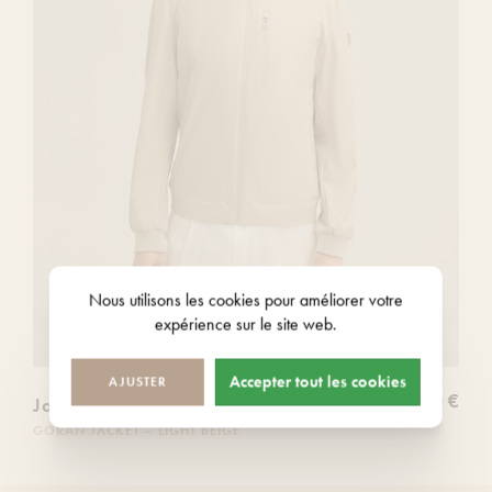
souhaits
Nous utilisons les
cookies
pour améliorer votre
expérience sur le site web.
Accepter tout les cookies
AJUSTER
349,00 €
Joop
GORAN JACKET – LIGHT BEIGE