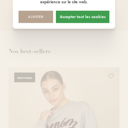
expérience sur le site web.
Tous nos magasins sont ouverts 7
jours sur 7
Accepter tout les cookies
AJUSTER
Nos best-sellers
z
Ajoutez
nouveau
ce
produit
à
votre
liste
de
s
souhaits