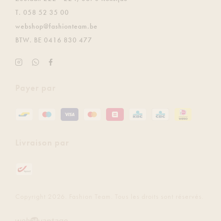
T.
058 52 35 00
E.
webshop@fashionteam.be
BTW.
BE 0416 830 477
Instagram
Soyez
Facebook
Fashion
le
Fashion
Team
premier
Team
Payer par
à
recevoir
gratuitement
les
dernières
Livraison par
mises
à
jour
via
Whatsapp.
Copyright 2026. Fashion Team. Tous les droits sont réservés.