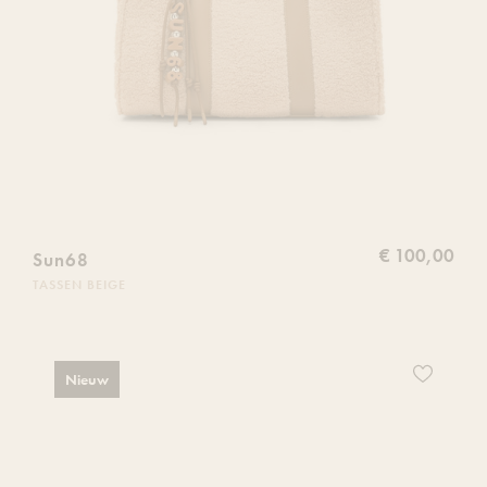
€ 100,00
Sun68
TASSEN BEIGE
Voeg
Nieuw
dit
product
toe
aan
je