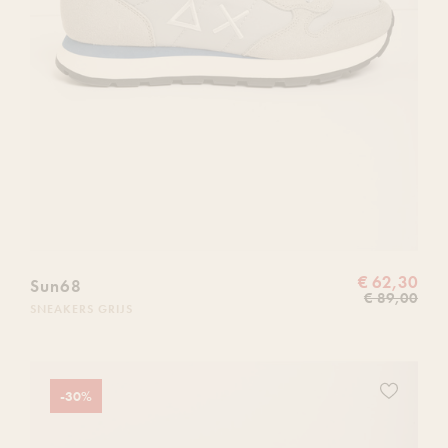
€ 62,30
Sun68
€ 89,00
SNEAKERS GRIJS
Voeg
-30%
dit
product