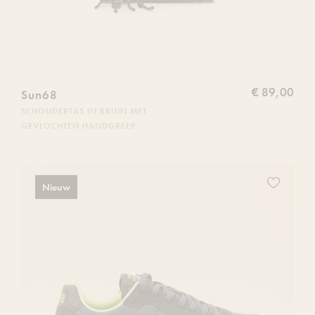
€ 89,00
Sun68
SCHOUDERTAS IN BRUIN MET
GEVLOCHTEN HANDGREEP
Voeg
Nieuw
dit
product
toe
aan
je
verlanglijs