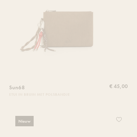
€ 45,00
Sun68
ETUI IN BRUIN MET POLSBANDJE
Voeg
Nieuw
dit
product