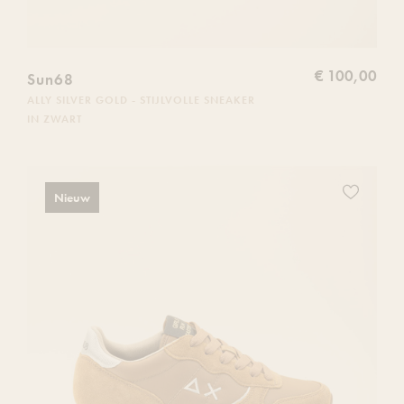
€ 100,00
Sun68
ALLY SILVER GOLD - STIJLVOLLE SNEAKER
IN ZWART
Voeg
Nieuw
dit
product
toe
aan
je
verlanglijs