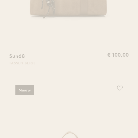
€ 100,00
Sun68
TASSEN BEIGE
Voeg
Nieuw
dit
product
toe
aan
je
verlanglijs