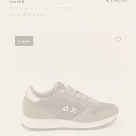
€ 100,00
Sun68
ALLY GLITTER TEXTILE - STIJLVOLLE
SNEAKER IN BLAUW
Voeg
Nieuw
dit
product
toe
aan
je
verlanglijs