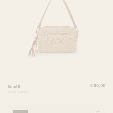
€ 80,00
Sun68
TASSEN BEIGE
Voeg