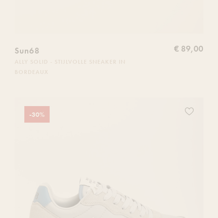
€ 89,00
Sun68
ALLY SOLID - STIJLVOLLE SNEAKER IN
BORDEAUX
Voeg
-30%
dit
product
toe
aan
je
verlanglijs