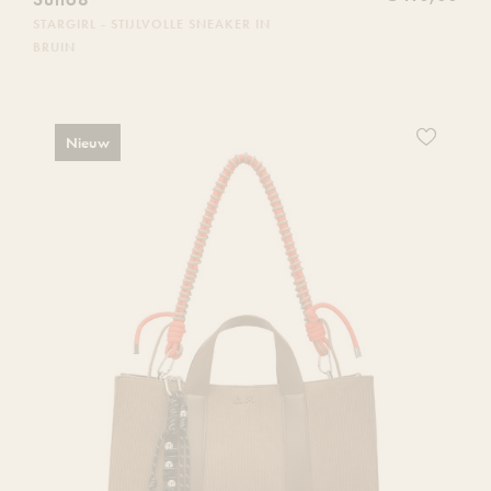
STARGIRL - STIJLVOLLE SNEAKER IN
BRUIN
Voeg
Nieuw
dit
product
toe
aan
je
verlanglijs