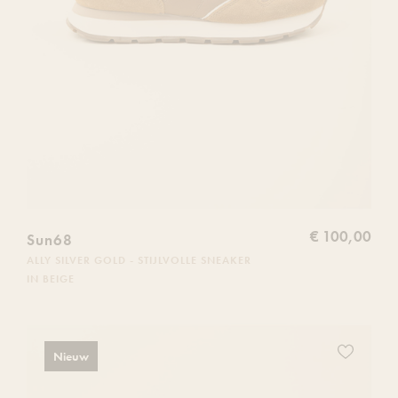
€ 100,00
Sun68
ALLY SILVER GOLD - STIJLVOLLE SNEAKER
IN BEIGE
Voeg
Nieuw
dit
product