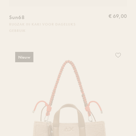
€ 69,00
Sun68
RUGZAK IN KAKI VOOR DAGELIJKS
GEBRUIK
Voeg
Nieuw
dit
product
toe
aan
je
verlanglijs