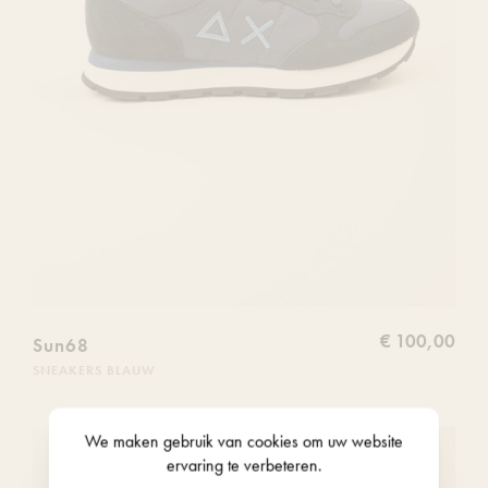
€ 100,00
Sun68
SNEAKERS BLAUW
We maken gebruik van
cookies
om uw website
Voeg
ervaring te verbeteren.
Nieuw
dit