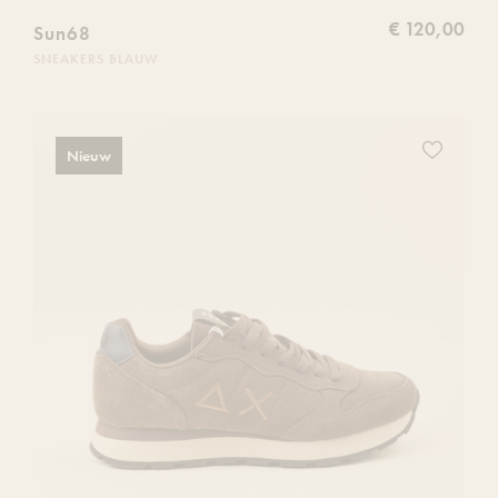
€ 120,00
Sun68
SNEAKERS BLAUW
Voeg
Nieuw
dit
product
toe
aan
je
verlanglijs