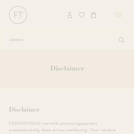
Toggle
navigati
Zoeken
...
Toon
zoekres
Disclaimer
Disclaimer
FASHIONTEAM verwerkt persoonsgegevens
overeenkomstig deze privacyverklaring. Voor verdere