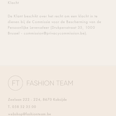
Klacht
De Klant beschikt over het recht om een klacht in te
dienen bij de Commissie voor de Bescherming van de
Persoonlijke Levenssfeer (Drukpersstraat 35, 1000
Brussel - commission@privacycommission.be).
Zeelaan 222 - 224, 8670 Koksijde
T.
058 52 35 00
E.
webshop@fashionteam.be