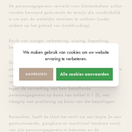
De persoonsgegevens verwerkt voor klantenbeheer zullen
worden bewaard gedurende de termijn die noodzakelijk
is om aan de wettelijke vereisten te voldoen (onder
andere op het gebied van boekhouding).
Recht van inzage, verbetering, wissing, beperking,
bezwaar en overdraagbaarheid van persoonsgegevens
We maken gebruik van
cookies
om uw website
ervaring te verbeteren.
De klant heeft te allen tijde recht op inzage van zijn
persoonsgegevens en kan ze (laten) verbeteren indien ze
Alle cookies aanvaarden
AANPASSEN
onjuist of onvolledig zijn, ze laten verwijderen, de
verwerking ervan laten beperken en bezwaar te maken
tegen de verwerking van hem betreffende
persoonsgegevens op basis van artikel 6.1 (f), met
inbegrip van profilering op basis van die bepalingen.
Bovendien, heeft de klant het recht om een kopie (in een
gestructureerde, gangbare en machinaal leesbare vorm)
van zijn persoonsgegevens te bekomen en de