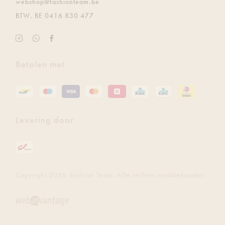
E.
webshop@fashionteam.be
BTW.
BE 0416 830 477
Instagram
Ontvang
Facebook
Fashion
de
Fashion
Team
laatste
Team
Betalen met
updates
gratis
via
Whatsapp
Levering door
Copyright 2026. Fashion Team. Alle rechten voorbehouden.