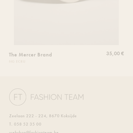
35,00 €
The Mercer Brand
NG ECRU
Zeelaan 222 - 224, 8670 Koksijde
T.
058 52 35 00
E.
webshop@fashionteam.be