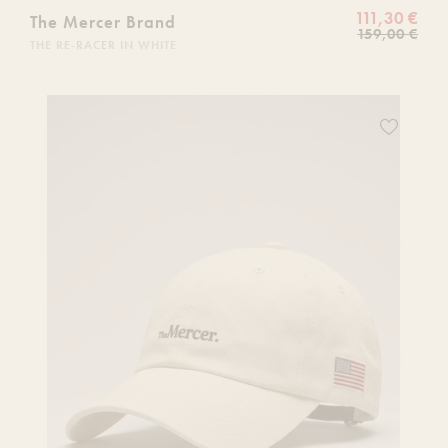
111,30 €
The Mercer Brand
159,00 €
THE RE-RACER IN WHITE
Ajoutez
ce
produit
à
votre
liste
de
souhaits