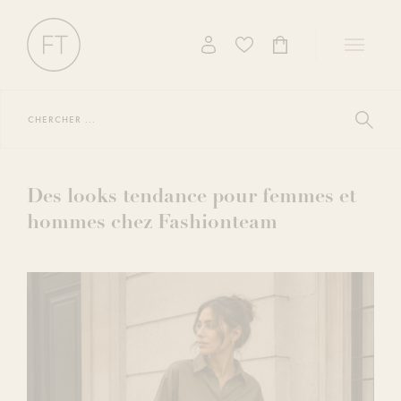
Toggle
navigati
Chercher
...
Afficher
les
résultat
de
la
Des looks tendance pour femmes et
recherc
hommes chez Fashionteam