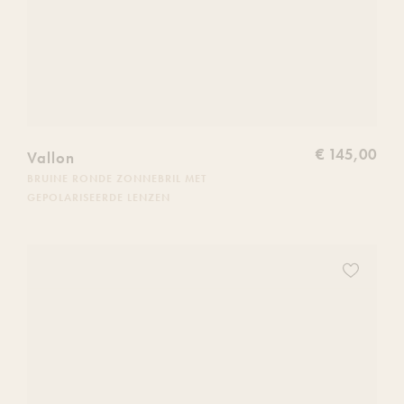
€ 145,00
Vallon
BRUINE RONDE ZONNEBRIL MET
GEPOLARISEERDE LENZEN
Voeg
dit
product
toe
aan
je
verlanglijs