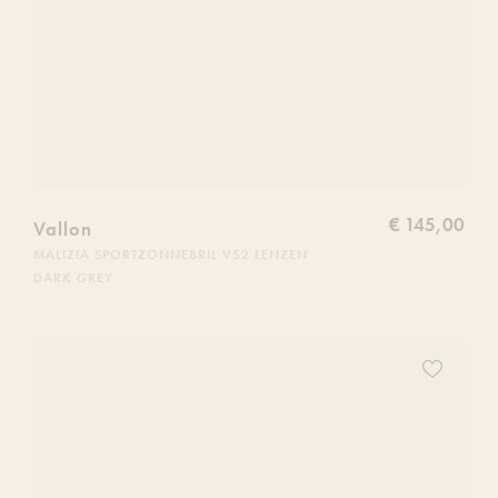
€ 145,00
Vallon
MALIZIA SPORTZONNEBRIL V52 LENZEN
DARK GREY
Voeg
dit
product
toe
aan
je