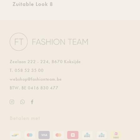
Zuitable Look 8
Zeelaan 222 - 224, 8670 Koksijde
T.
058 52 35 00
E.
webshop@fashionteam.be
BTW.
BE 0416 830 477
Instagram
Ontvang
Facebook
Fashion
de
Fashion
Team
laatste
Team
Betalen met
updates
gratis
via