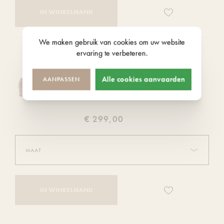
Voeg
IN WINKELMAND
dit
product
We maken gebruik van
cookies
om uw website
toe
ervaring te verbeteren.
aan
Greve veterschoenen bruin
je
GREVE
BRUIN
verlanglijst
Alle cookies aanvaarden
AANPASSEN
€ 299,00
Voeg
IN WINKELMAND
dit
product
toe