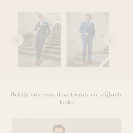
aan
je
verlanglijst
Bekijk ook eens deze trendy en stijlvolle
looks