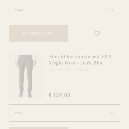
Voeg
IN WINKELMAND
dit
product
toe
aan
Slim fit kostuumbroek 5038 -
je
Virgin Wool - Dark Blue
verlanglijst
ROY ROBSON
BLAUW
€ 139,00