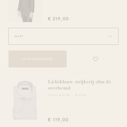
€ 319,00
Voeg
IN WINKELMAND
dit
product
toe
aan
Lichtblauw strijkvrij slim fit
je
overhemd
verlanglijst
JOHN MILLER
BLAUW
€ 119,00