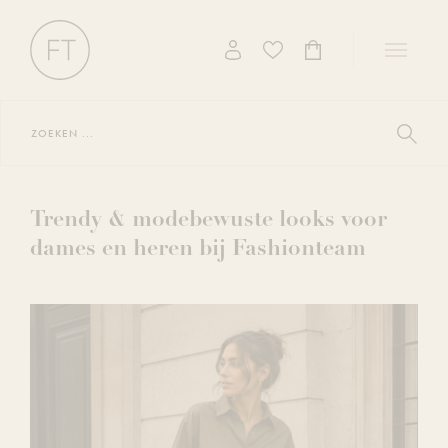
Toggle
navigati
Zoeken
...
Toon
zoekres
Trendy & modebewuste looks voor
dames en heren bij Fashionteam