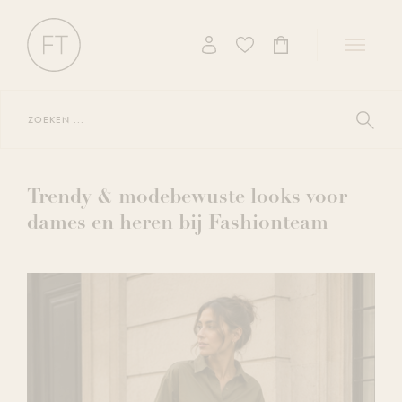
Toggle
navigati
Zoeken
...
Toon
zoekres
Trendy & modebewuste looks voor
dames en heren bij Fashionteam