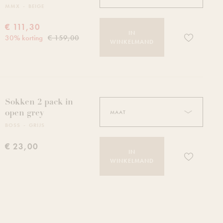
MMX
BEIGE
€ 111,30
IN
Voeg dit pro
30
%
korting
€ 159,00
WINKELMAND
Sokken 2 pack in
open grey
BOSS
GRIJS
€ 23,00
IN
Voeg dit pro
WINKELMAND