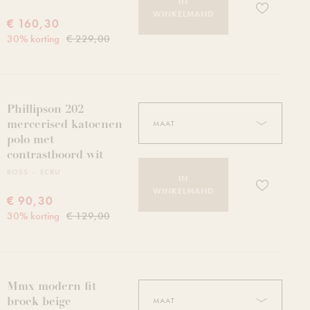
IN
Voeg dit pro
WINKELMAND
€ 160,30
30
%
korting
€ 229,00
Phillipson 202
mercerised katoenen
polo met
contrastboord wit
BOSS
ECRU
IN
Voeg dit pro
WINKELMAND
€ 90,30
30
%
korting
€ 129,00
Mmx modern fit
broek beige