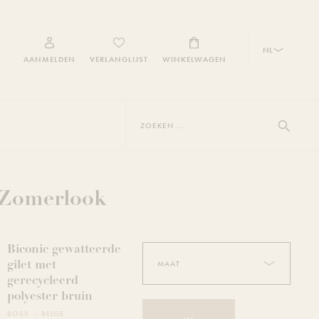
NL
AANMELDEN
VERLANGLIJST
WINKELWAGEN
Zoeken
...
Toon zoe
 Zomerlook
Biconic gewatteerde
gilet met
gerecycleerd
polyester bruin
BOSS
BEIGE