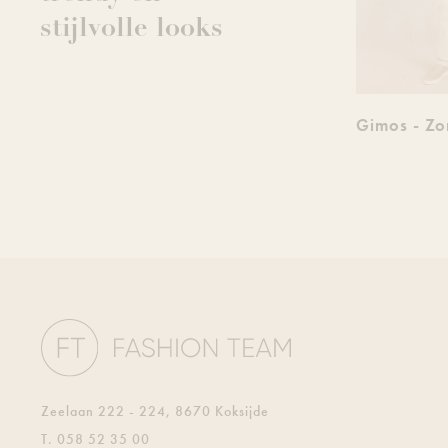
stijlvolle looks
Manuel Ritz - Zomerlook
Gimos - Z
Zeelaan 222 - 224, 8670 Koksijde
T.
058 52 35 00