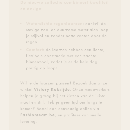
De nieuwe collectie combineert kwaliteit
en design:
Waterdichte regenlaarzen
: dankzij de
stevige zool en duurzame materialen loop
je stijlvol en zonder natte voeten door de
regen
Comfort
: de laarzen hebben een lichte,
flexibele constructie met een zachte
binnenzool, zodat je er de hele dag
prettig op loopt.
Wil je de laarzen passen? Bezoek dan onze
winkel
Victory Koksijde
. Onze medewerkers
helpen je graag bij het kiezen van de juiste
maat en stijl. Heb je geen tijd om langs te
komen? Bestel dan eenvoudig online via
Fashionteam.be
, en profiteer van snelle
levering.