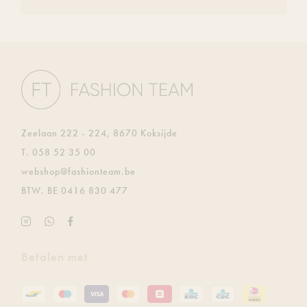
Zeelaan 222 - 224, 8670 Koksijde
T.
058 52 35 00
E.
webshop@fashionteam.be
BTW.
BE 0416 830 477
Instagram
Ontvang
Facebook
Fashion
de
Fashion
Team
laatste
Team
Betalen met
updates
gratis
via