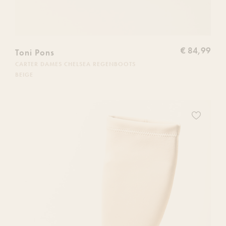
€ 84,99
Toni Pons
CARTER DAMES CHELSEA REGENBOOTS
BEIGE
Voeg
dit
product
toe
aan
je
verlanglijs