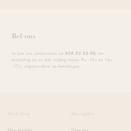
Bel ons
Je kan ons contacteren op
058 52 35 00
van
maandag tot en met vrijdag tussen 9u -13u en 14u
-17u, uitgezonderd op feestdagen.
Webshop
Navigatie
New arrivals
Over ons