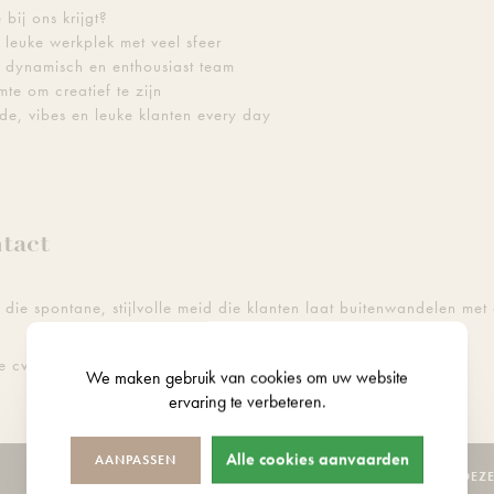
 bij ons krijgt?
leuke werkplek met veel sfeer
 dynamisch en enthousiast team
te om creatief te zijn
e, vibes en leuke klanten every day
tact
j die spontane, stijlvolle meid die klanten laat buitenwandelen met
je cv met foto naar
eveline@fashionteam.be
We maken gebruik van
cookies
om uw website
ervaring te verbeteren.
Alle cookies aanvaarden
AANPASSEN
SOLLICITEER VOOR DEZ