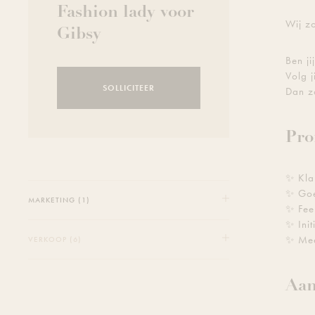
Fashion lady voor
Wij z
Gibsy
Ben ji
Volg j
SOLLICITEER
Dan z
Pro
✨ Klan
✨ Goe
MARKETING (1)
✨ Fee
✨ Init
✨ Mee
VERKOOP (6)
Aa