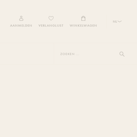
NL
AANMELDEN
VERLANGLIJST
WINKELWAGEN
Zoeken
...
Toon zoe