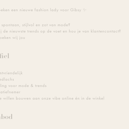
oeken een nieuwe fashion lady voor Gibsy ✨
j spontaan, stijlvol en zot van mode?
ij de nieuwste trends op de voet en hou je van klantencontact?
oeken wij jou
fiel
tvriendelijk
dlachs
ling voor mode & trends
iatiefnemer
 willen bouwen aan onze vibe online én in de winkel
nbod