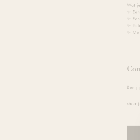
Wat je
✨ Een 
✨ Een
✨ Ruim
✨ Mod
Con
Ben ji
stuur 