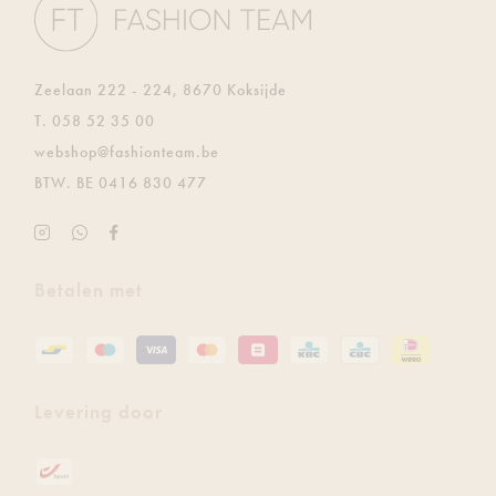
Zeelaan 222 - 224, 8670 Koksijde
T.
058 52 35 00
E.
webshop@fashionteam.be
BTW.
BE 0416 830 477
Instagram
Ontvang
Facebook
Fashion
de
Fashion
Team
laatste
Team
Betalen met
updates
gratis
via
Whatsapp
Levering door