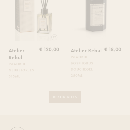
toe
toe
aan
aan
je
je
verlanglijst
verlanglijs
€ 120,00
€ 18,00
Atelier
Atelier Rebul
Rebul
ISTANBUL
BOSPHORUS
ISTANBUL
DOUCHEGEL
GEURSTOKJES
250ML
515ML
BEKIJK ALLES