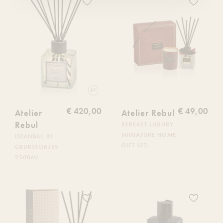
Voeg
Voeg
dit
dit
product
product
toe
toe
aan
aan
je
je
verlanglijst
verlanglijs
€ 420,00
€ 49,00
Atelier
Atelier Rebul
Rebul
BEREKET LUXURY
MINIATURE HOME
ISTANBUL XL-
GIFT SET.
GEURSTOKJES
2500ML
Voeg
Voeg
dit
dit
product
product