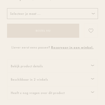
Selecteer je maat ...
Voeg
BESTEL NU
dit
product
toe
Liever eerst eens passen?
Reserveer in een winkel.
aan
je
verlanglijs
Bekijk product details
Beschikbaar in 2 winkels
Heeft u nog vragen over dit product