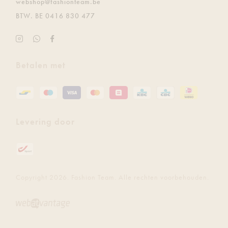
E.
webshop@fashionteam.be
BTW.
BE 0416 830 477
Instagram
Ontvang
Facebook
Fashion
de
Fashion
Team
laatste
Team
Betalen met
updates
gratis
via
Whatsapp
Levering door
Copyright 2026. Fashion Team. Alle rechten voorbehouden.