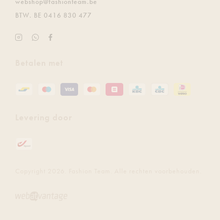
E.
webshop@fashionteam.be
BTW.
BE 0416 830 477
Instagram
Ontvang
Facebook
Fashion
de
Fashion
Team
laatste
Team
Betalen met
updates
gratis
via
Whatsapp
Levering door
Copyright 2026. Fashion Team. Alle rechten voorbehouden.