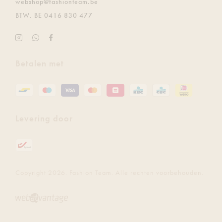
E.
webshop@fashionteam.be
BTW.
BE 0416 830 477
Instagram
Ontvang
Facebook
Fashion
de
Fashion
Team
laatste
Team
Betalen met
updates
gratis
via
Whatsapp
Levering door
Copyright 2026. Fashion Team. Alle rechten voorbehouden.