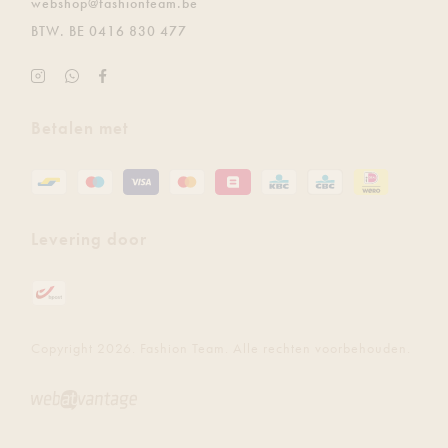
E.
webshop@fashionteam.be
BTW.
BE 0416 830 477
Instagram
Ontvang
Facebook
Fashion
de
Fashion
Team
laatste
Team
Betalen met
updates
gratis
via
Whatsapp
Levering door
Copyright 2026. Fashion Team. Alle rechten voorbehouden.