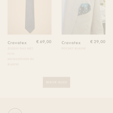
toe
toe
aan
aan
je
je
verlanglijst
verlanglijs
€ 69,00
€ 29,00
Cravatex
Cravatex
ZIJDEN DAS MET
POCHET BLAUW
FIJN
MICRODESSIN IN
BLAUW
BEKIJK ALLES