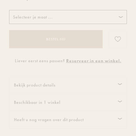
Selecteer je maat ...
Voeg
BESTEL NU
dit
product
toe
Liever eerst eens passen?
Reserveer in een winkel.
aan
je
verlanglijs
Bekijk product details
Beschikbaar in 1 winkel
Heeft u nog vragen over dit product