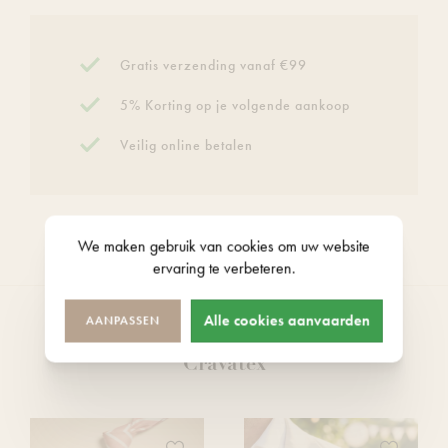
Gratis verzending vanaf €99
5% Korting op je volgende aankoop
Veilig online betalen
We maken gebruik van
cookies
om uw website
ervaring te verbeteren.
Alle cookies aanvaarden
AANPASSEN
Andere producten van het merk
Cravatex
Voeg
Voeg