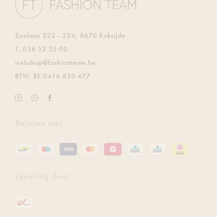
Zeelaan 222 - 224, 8670 Koksijde
T.
058 52 35 00
E.
webshop@fashionteam.be
BTW.
BE 0416 830 477
Instagram
Ontvang
Facebook
Fashion
de
Fashion
Team
laatste
Team
Betalen met
updates
gratis
via
Whatsapp
Levering door