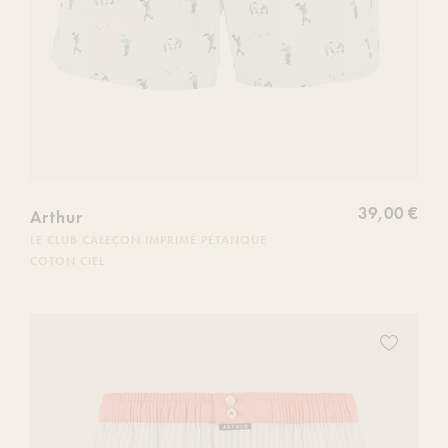
39,00 €
Arthur
LE CLUB CALEÇON IMPRIMÉ PÉTANQUE
COTON CIEL
Ajoutez
ce
produit
à
votre
liste