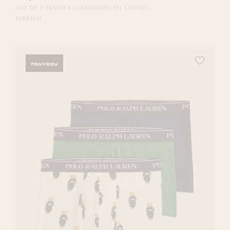
LOT DE 3 TRUNKS CLASSIQUES EN COTON
STRETCH
Ajoutez
nouveau
ce
produit
à
votre
liste
de
souhaits