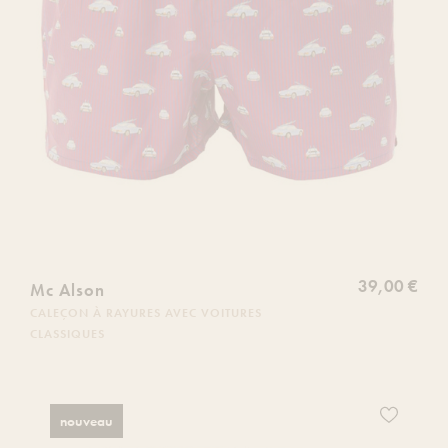
39,00 €
Mc Alson
CALEÇON À RAYURES AVEC VOITURES
CLASSIQUES
Ajoutez
nouveau
ce