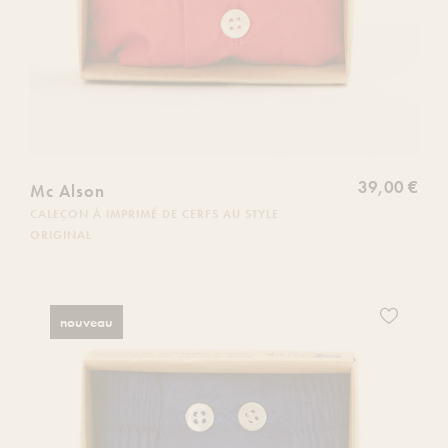
39,00 €
Mc Alson
CALEÇON À IMPRIMÉ DE CERFS AU STYLE
ORIGINAL
Ajoutez
nouveau
ce
produit
à
votre
liste
de