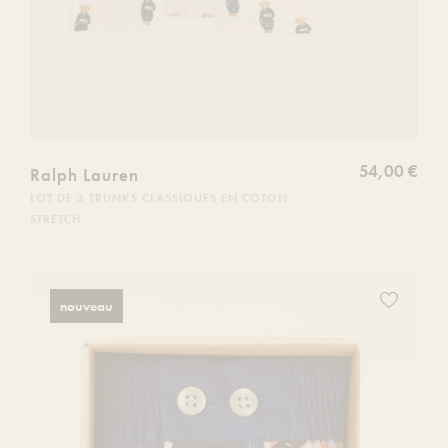
54,00 €
Ralph Lauren
LOT DE 3 TRUNKS CLASSIQUES EN COTON
STRETCH
Ajoutez
nouveau
ce
produit
à
votre
liste
de
souhaits