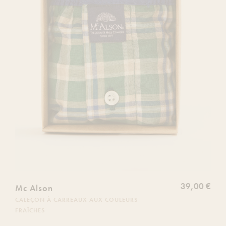
souhaits
39,00 €
Mc Alson
CALEÇON À CARREAUX AUX COULEURS
FRAÎCHES