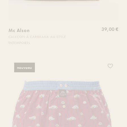
39,00 €
Mc Alson
CALEÇON À CARREAUX AU STYLE
INTEMPOREL
Ajoutez
nouveau
ce
produit
à
votre
liste
de
souhaits