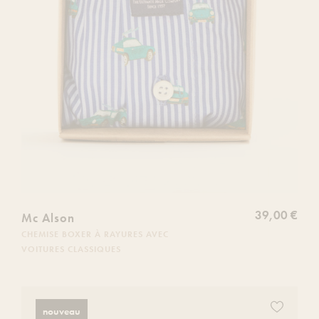
39,00 €
Mc Alson
CHEMISE BOXER À RAYURES AVEC
VOITURES CLASSIQUES
Ajoutez
nouveau