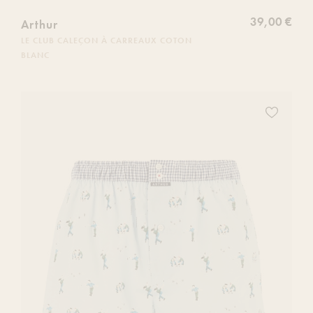
39,00 €
Arthur
LE CLUB CALEÇON À CARREAUX COTON
BLANC
Ajoutez
ce
produit
à
votre
liste
de
souhaits