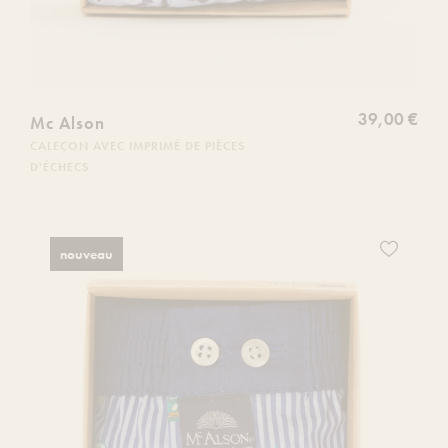
39,00 €
Mc Alson
CALEÇON AVEC IMPRIMÉ DE PIÈCES
D'ÉCHECS
Ajoutez
nouveau
ce
produit
à
votre
liste
de
souhaits