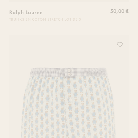
50,00 €
Ralph Lauren
TRUNKS EN COTON STRETCH LOT DE 3
Ajoutez
ce
produit
à
votre
liste
de
souhaits