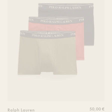
votre
liste
de
souhaits
50,00 €
Ralph Lauren