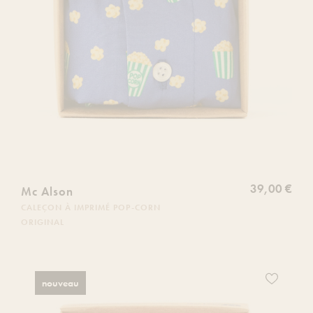
39,00 €
Mc Alson
CALEÇON À IMPRIMÉ POP-CORN
ORIGINAL
Ajoutez
nouveau
ce
produit