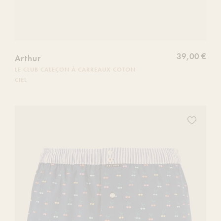
39,00 €
Arthur
LE CLUB CALEÇON À CARREAUX COTON
CIEL
Ajoutez
ce
produit
à
votre
liste
de
souhaits