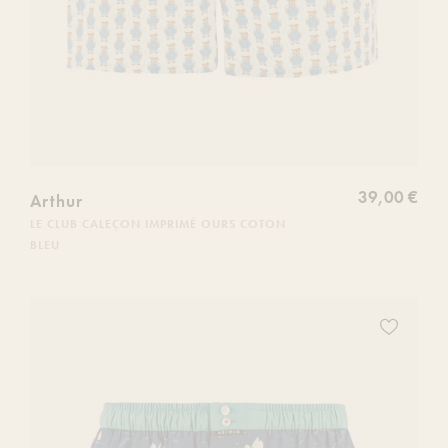
39,00 €
Arthur
LE CLUB CALEÇON IMPRIMÉ OURS COTON
BLEU
Ajoutez
ce
produit
à
votre
liste