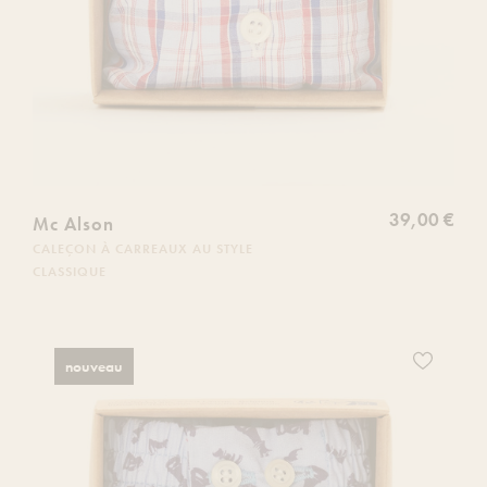
39,00 €
Mc Alson
CALEÇON À CARREAUX AU STYLE
CLASSIQUE
Ajoutez
nouveau
ce
produit
à
votre
liste