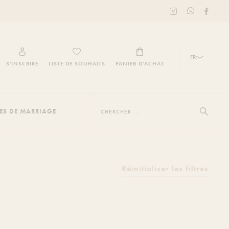
INSTAGRAM
FACEBO
Soyez
FASHION
FASHIO
le
TEAM
TEAM
premier
à
recevoir
FR
S'INSCRIRE
LISTE DE SOUHAITS
PANIER D'ACHAT
gratuitement
les
dernières
Chercher
mises
...
Afficher 
à
MES DE MARRIAGE
jour
via
Whatsapp.
Réinitialiser les filtres