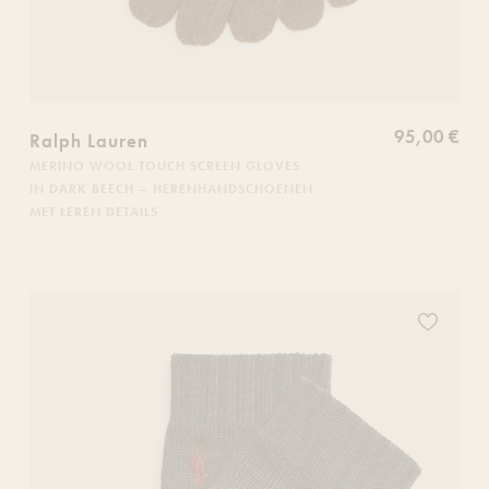
95,00 €
Ralph Lauren
MERINO WOOL TOUCH SCREEN GLOVES
IN DARK BEECH – HERENHANDSCHOENEN
MET LEREN DETAILS
ce produit à votre liste de souhaits
Ajoutez ce