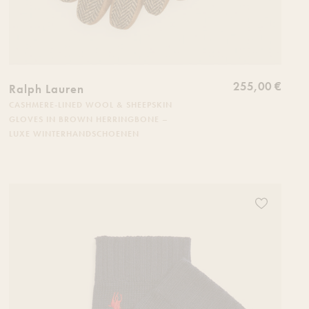
255,00 €
Ralph Lauren
CASHMERE-LINED WOOL & SHEEPSKIN
GLOVES IN BROWN HERRINGBONE –
LUXE WINTERHANDSCHOENEN
 produit à votre liste de souhaits
Ajoutez ce p