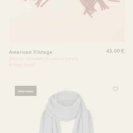
45,00 €
American Vintage
ZINACO - ÉCHARPE EN MAILLE DOUCE
ROUGE CERISE
Ajoutez
nouveau
ce
produit
à
votre
liste
de
souhaits