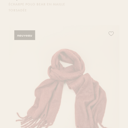
ÉCHARPE POLO BEAR EN MAILLE
TORSADÉE
Ajoutez
nouveau
ce
produit
à
votre
liste
de
souhaits