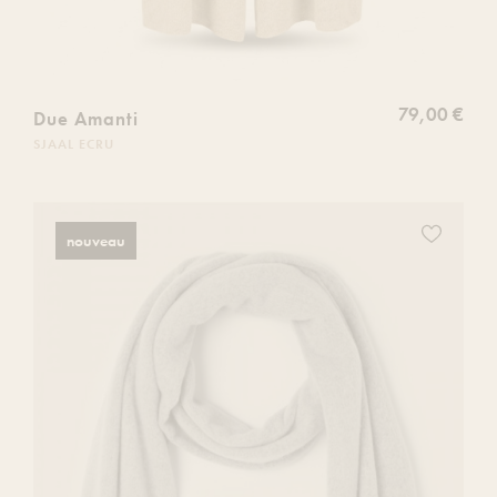
79,00 €
Due Amanti
SJAAL ECRU
Ajoutez
nouveau
ce
produit
à
votre
liste
de
souhaits