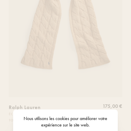
souhaits
175,00 €
Ralph Lauren
ÉCHARPE LARGE EN LAINE À MAILLE
Nous utilisons les
cookies
pour améliorer votre
TORSADÉE
expérience sur le site web.