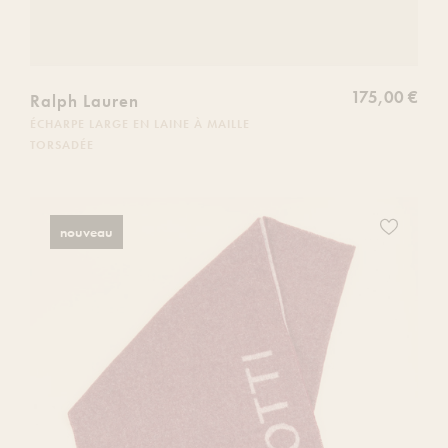
175,00 €
Ralph Lauren
ÉCHARPE LARGE EN LAINE À MAILLE
TORSADÉE
Ajoutez
nouveau
ce
produit
à
votre
liste
de
souhaits