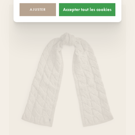
Accepter tout les cookies
AJUSTER
Ajoutez
nouveau
ce
produit
à
votre
liste
de
souhaits