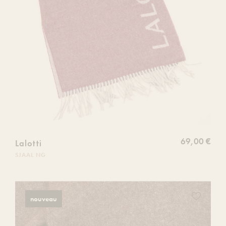
69,00 €
Lalotti
SJAAL NG
Ajoutez
nouveau
ce
produit