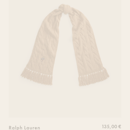
votre
liste
de
souhaits
135,00 €
Ralph Lauren