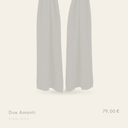
de
souhaits
79,00 €
Due Amanti
SJAAL BLEU