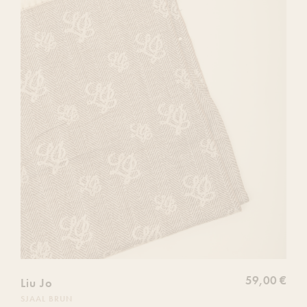
liste
de
souhaits
59,00 €
Liu Jo
SJAAL BRUN