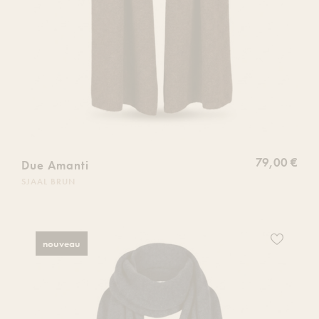
79,00 €
Due Amanti
SJAAL BRUN
Ajoutez
nouveau
ce
produit
à
votre
liste