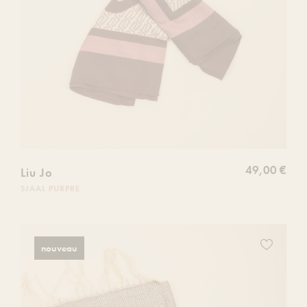
49,00 €
Liu Jo
SJAAL PURPRE
Ajoutez
nouveau
ce
produit
à
votre