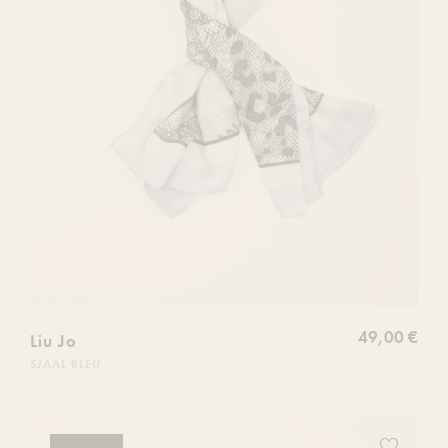
49,00 €
Liu Jo
SJAAL BLEU
Ajoutez