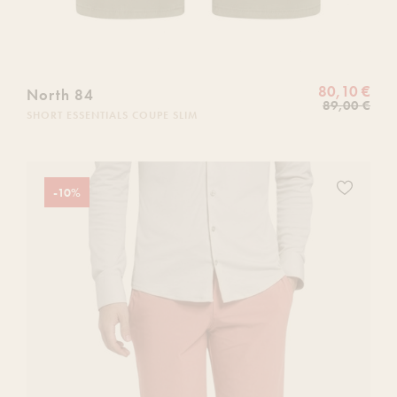
80,10 €
North 84
89,00 €
SHORT ESSENTIALS COUPE SLIM
Ajoutez
-10%
ce
produit
à
votre
liste
de
souhaits