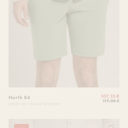
107,10 €
North 84
119,00 €
SHORT DE VOYAGE SENSITIVE
Ajoutez