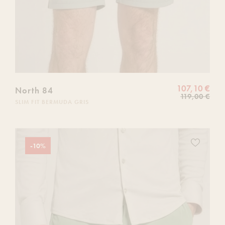
107,10 €
North 84
119,00 €
SLIM FIT BERMUDA GRIS
Ajoutez
-10%
ce
produit
à
votre
liste
de
souhaits