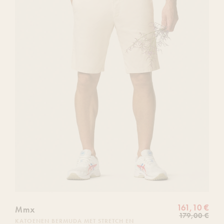
liste
de
souhaits
161,10 €
Mmx
179,00 €
KATOENEN BERMUDA MET STRETCH EN