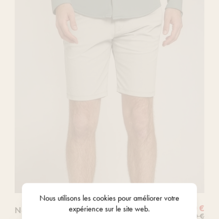
votre
liste
de
souhaits
Nous utilisons les
cookies
pour améliorer votre
107,10 €
expérience sur le site web.
North 84
119,00 €