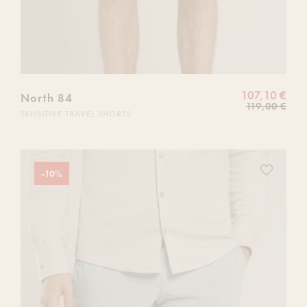
107,10 €
North 84
119,00 €
SENSITIVE TRAVEL SHORTS
Ajoutez
-10%
ce
produit
à
votre
liste
de
souhaits