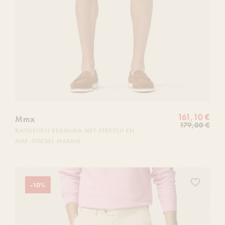
161,10 €
Mmx
179,00 €
KATOENEN BERMUDA MET STRETCH EN
AMF-STIKSEL MARINE
Ajoutez
-10%
ce
produit
à
votre