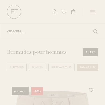
Toggle
navigati
Chercher
...
Afficher
les
résultat
de
la
Bermudes pour hommes
FILTRE
recherc
BERMUDES
BLAZERS
BODYWARMERS
PANTALONS
Ajoutez
nouveau
-10%
ce
produit
à