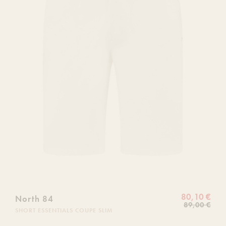
de
souhaits
80,10 €
North 84
89,00 €
SHORT ESSENTIALS COUPE SLIM