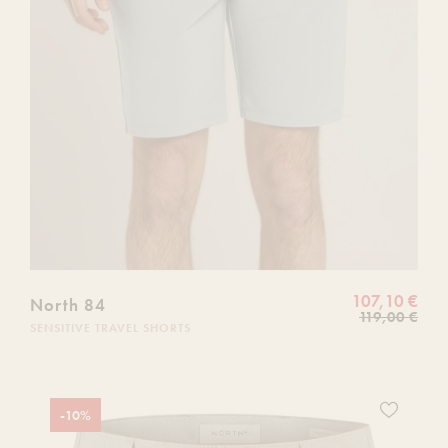
107,10 €
North 84
119,00 €
SENSITIVE TRAVEL SHORTS
Ajoutez
-10%
ce