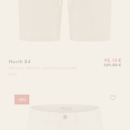
98,10 €
North 84
109,00 €
PRESTIGE SHORTS COLLECTION COUPE
SLIM
Ajoutez
-10%
ce
produit
à
votre
liste