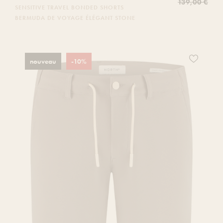
139,00 €
SENSITIVE TRAVEL BONDED SHORTS
BERMUDA DE VOYAGE ÉLÉGANT STONE
Ajoutez
nouveau
-10%
ce
produit
à
votre
liste
de
souhaits