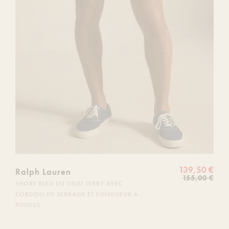
139,50 €
Ralph Lauren
155,00 €
SHORT BLEU EN TISSU TERRY AVEC
CORDON DE SERRAGE ET LONGUEUR 6
POUCES