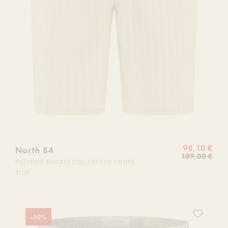
98,10 €
North 84
109,00 €
PRESTIGE SHORTS COLLECTION COUPE
SLIM
Ajoutez
-10%
ce