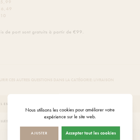
 5,99
€ 6,49
 10
ais de port sont gratuits à partir de €99.
RIR CES AUTRES QUESTIONS DANS LA CATÉGORIE: LIVRAISON
L EST LE DÉLAI DE LIVRAISON DE MA COMMANDE ?
Nous utilisons les
cookies
pour améliorer votre
expérience sur le site web.
LLES SONT LES MÉTHODES DE LIVRAISON POSSIBLES ?
Accepter tout les cookies
AJUSTER