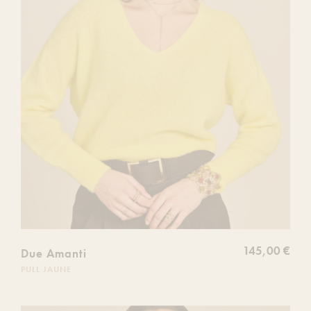
souhaits
145,00 €
Due Amanti
PULL JAUNE