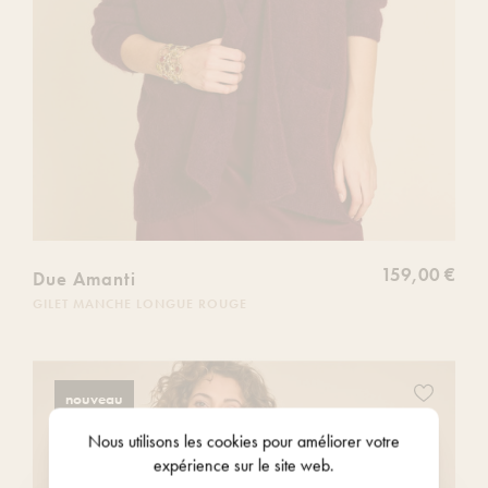
159,00 €
Due Amanti
GILET MANCHE LONGUE ROUGE
Ajoutez
nouveau
ce
produit
Nous utilisons les
cookies
pour améliorer votre
à
expérience sur le site web.
votre