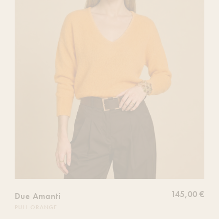
de
souhaits
145,00 €
Due Amanti
PULL ORANGE