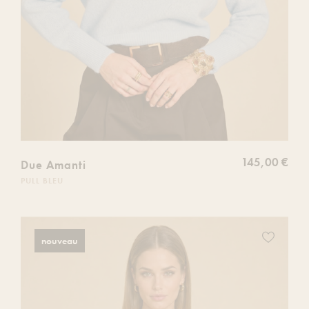
145,00 €
Due Amanti
PULL BLEU
Ajoutez
nouveau
ce
produit
à
votre
liste