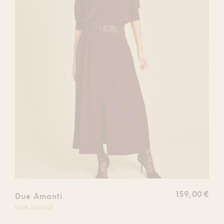
de
souhaits
159,00 €
Due Amanti
ROK ROUGE