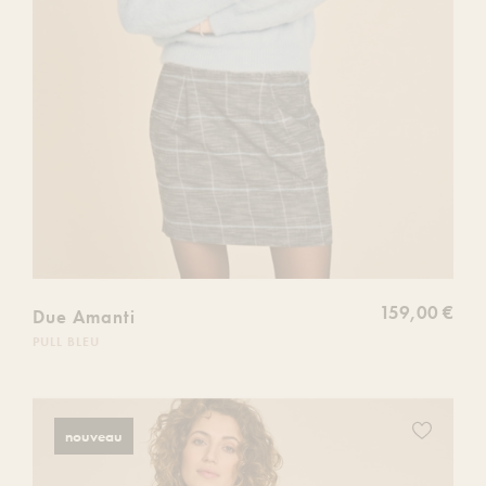
159,00 €
Due Amanti
PULL BLEU
Ajoutez
nouveau
ce
produit