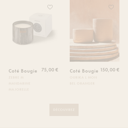
Ajoutez
Ajoutez
ce
ce
produit
produit
à
à
votre
votre
liste
liste
de
de
souhaits
souhaits
75,00 €
150,00 €
Coté Bougie
Coté Bougie
ZEBRE M
OURIKA L MON
MANDARINE
BEL ORANGER
MAJORELLE
DÉCOUVREZ