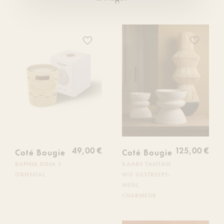
Ajoutez
Ajoutez
ce
ce
produit
produit
à
à
votre
votre
liste
liste
de
de
souhaits
souhaits
49,00 €
125,00 €
Coté Bougie
Coté Bougie
RAPHIA DINA S
KAARS TAMTAM
ORIENTAL
WIT GESTREEPT:
MUSC
CHARMEUR