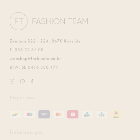
Zeelaan 222 - 224, 8670 Koksijde
T.
058 52 35 00
E.
webshop@fashionteam.be
BTW.
BE 0416 830 477
Instagram
Soyez
Facebook
Fashion
le
Fashion
Team
premier
Team
Payer par
à
recevoir
gratuitement
les
dernières
Livraison par
mises