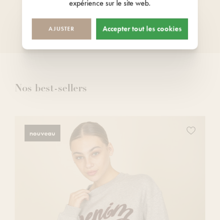
expérience sur le site web.
Tous nos magasins sont ouverts 7
jours sur 7
Accepter tout les cookies
AJUSTER
Nos best-sellers
z
Ajoutez
nouveau
ce
produit
à
votre
liste
de
s
souhaits