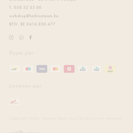
T.
058 52 35 00
E.
webshop@fashionteam.be
BTW.
BE 0416 830 477
Instagram
Soyez
Facebook
Fashion
le
Fashion
Team
premier
Team
Payer par
à
recevoir
gratuitement
les
dernières
Livraison par
mises
à
jour
via
Whatsapp.
Copyright 2026. Fashion Team. Tous les droits sont réservés.