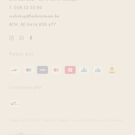
T.
058 52 35 00
E.
webshop@fashionteam.be
BTW.
BE 0416 830 477
Instagram
Soyez
Facebook
Fashion
le
Fashion
Team
premier
Team
Payer par
à
recevoir
gratuitement
les
dernières
Livraison par
mises
à
jour
via
Whatsapp.
Copyright 2026. Fashion Team. Tous les droits sont réservés.