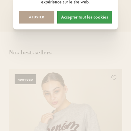
expérience sur le site web.
Tous nos magasins sont ouverts 7
jours sur 7
Accepter tout les cookies
AJUSTER
Nos best-sellers
z
Ajoutez
nouveau
ce
produit
à
votre
liste
de
s
souhaits