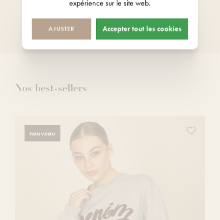
expérience sur le site web.
Tous nos magasins sont ouverts 7
jours sur 7
Accepter tout les cookies
AJUSTER
Nos best-sellers
z
Ajoutez
nouveau
ce
produit
à
votre
liste
de
s
souhaits