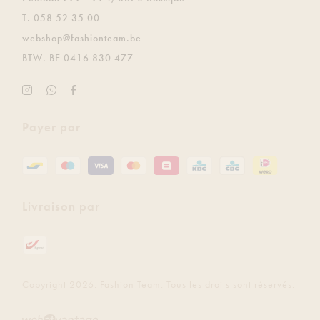
T.
058 52 35 00
E.
webshop@fashionteam.be
BTW.
BE 0416 830 477
Instagram
Soyez
Facebook
Fashion
le
Fashion
Team
premier
Team
Payer par
à
recevoir
gratuitement
les
dernières
Livraison par
mises
à
jour
via
Whatsapp.
Copyright 2026. Fashion Team. Tous les droits sont réservés.